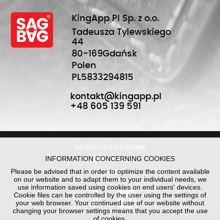
KingApp Pl Sp. z o.o.
Tadeusza Tylewskiego
44
80-169
Gdańsk
Polen
PL5833294815
kontakt@kingapp.pl
+48 605 139 591
DATENSCHUTZRICHTLINIE
INFORMATION CONCERNING COOKIES
RÜCKGABERECHT
Please be advised that in order to optimize the content available
AGB
on our website and to adapt them to your individual needs, we
use information saved using cookies on end users' devices.
Cookie files can be controlled by the user using the settings of
your web browser. Your continued use of our website without
changing your browser settings means that you accept the use
of cookies.