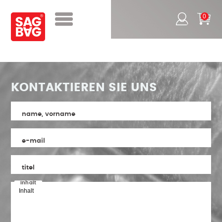
0
KONTAKTIEREN SIE UNS
name, vorname
e-mail
titel
inhalt