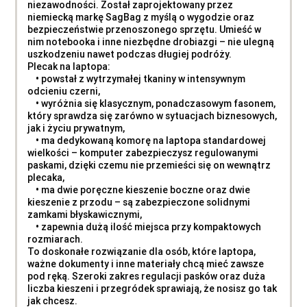
niezawodności. Został zaprojektowany przez
niemiecką markę SagBag z myślą o wygodzie oraz
bezpieczeństwie przenoszonego sprzętu. Umieść w
nim notebooka i inne niezbędne drobiazgi – nie ulegną
uszkodzeniu nawet podczas długiej podróży.
Plecak na laptopa:
• powstał z wytrzymałej tkaniny w intensywnym
odcieniu czerni,
• wyróżnia się klasycznym, ponadczasowym fasonem,
który sprawdza się zarówno w sytuacjach biznesowych,
jak i życiu prywatnym,
• ma dedykowaną komorę na laptopa standardowej
wielkości – komputer zabezpieczysz regulowanymi
paskami, dzięki czemu nie przemieści się on wewnątrz
plecaka,
• ma dwie poręczne kieszenie boczne oraz dwie
kieszenie z przodu – są zabezpieczone solidnymi
zamkami błyskawicznymi,
• zapewnia dużą ilość miejsca przy kompaktowych
rozmiarach.
To doskonałe rozwiązanie dla osób, które laptopa,
ważne dokumenty i inne materiały chcą mieć zawsze
pod ręką. Szeroki zakres regulacji pasków oraz duża
liczba kieszeni i przegródek sprawiają, że nosisz go tak
jak chcesz.