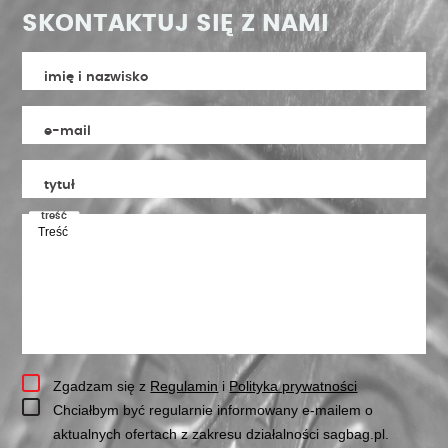
SKONTAKTUJ SIĘ Z NAMI
imię i nazwisko
e-mail
tytuł
treść
Zgadzam się z
Regulamin
i
Polityka prywatności
Chciałbym być regularnie informowany e-mailem o
aktualnych ofertach z zakresu działalności sagbag.pl.